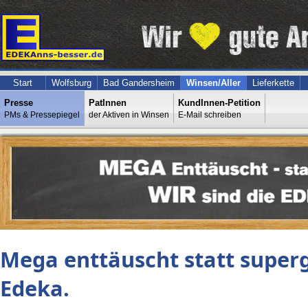
Start
Wolfsburg
Bad Gandersheim
Winsen/Aller
Lieferkette
Presse
PatInnen
KundInnen-Petition
PMs & Pressepiegel
der Aktiven in Winsen
E-Mail schreiben
Mega enttäuscht statt superge
Edeka.