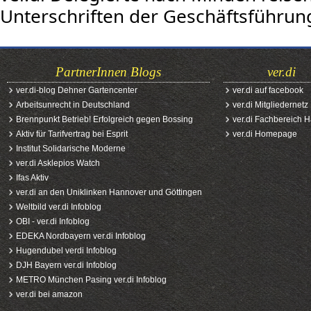
Unterschriften der Geschäftsführun
PartnerInnen Blogs
ver.di
ver.di-blog Dehner Gartencenter
ver.di auf facebook
Arbeitsunrecht in Deutschland
ver.di Mitgliedernetz
Brennpunkt Betrieb! Erfolgreich gegen Bossing
ver.di Fachbereich 
Aktiv für Tarifvertrag bei Esprit
ver.di Homepage
Institut Solidarische Moderne
ver.di Asklepios Watch
Ifas Aktiv
ver.di an den Uniklinken Hannover und Göttingen
Weltbild ver.di Infoblog
OBI - ver.di Infoblog
EDEKA Nordbayern ver.di Infoblog
Hugendubel verdi Infoblog
DJH Bayern ver.di Infoblog
METRO München Pasing ver.di Infoblog
ver.di bei amazon