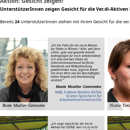
Aktion: Gesicht zeigen!
UnterstützerInnen zeigen Gesicht für die Ver.di-Aktiven
Bereits
24
UnterstützerInnen stehen mit ihrem Gesicht für die ver.
„Ich bin Patin für die ver.di Aktiven
bei Edeka in Winsen / Aller, weil faire
Löhne, gute und gesunde Arbeits­
bedingungen für mich selbst­ver­ständ­
lich sind und weil Edeka als
Unternehmens­verbund tari­fliche
Stand­ards und Mit­be­stimmung
gewähr­leisten muss. Jegliche Arbeit
hat ihren Wert und die Beschäf­tigten
haben Respekt und Aner­kennung
verdient.”
MdB, Fraktion Bündnis 90/Die
Grünen Sprecherin für
ArbeitnehmerInnenrechte
„Ich zeige Gesicht für die Ver.di-
Aktiven bei EDEKA, weil ich es nicht