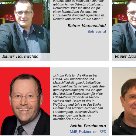
einsehe, dass es heute noch Betriebe
gibt die keinen Betriebsrat zulassen.
Desweiteren setze ich mich ein für
einen Mindestlohn der auch im
Einzelhandel dringend erforerlich ist.
Deshalb unterstütze ich die Aktion.”
Betriebsrat
„Ich bin Pate für die Aktiven bei
EDEKA, weil Kunden­nähe und
Mensch­lich­keit, gute Arbeits­plätze
und qualifi­ziertes Personal, gute Aus­
bildungs­bedingungen und ein gute
Betriebs­klima Kenn­zeichen für viele
EDEKA-Verkaufs­märkte in Nieder­
sachsen sind. Leider ist das in
Wolfsburg und Lehre in den Edeka-
Grimmmann Märkten nicht der Fall.
Lohn­dumping, schlechte Arbeits­
bedingungen und fehlende
Investitionen für die Zu...”
MdB, Fraktion der SPD