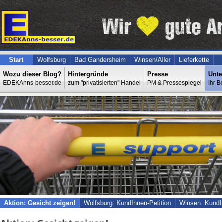
Start
Wolfsburg
Bad Gandersheim
Winsen/Aller
Lieferkette
Wozu dieser Blog?
Hintergründe
Presse
Unte
EDEKAnns-besser.de
zum "privatisierten" Handel
PM & Pressespiegel
Ihr B
Aktion: Gesicht zeigen!
Wolfsburg: KundInnen-Petition
Winsen: KundI