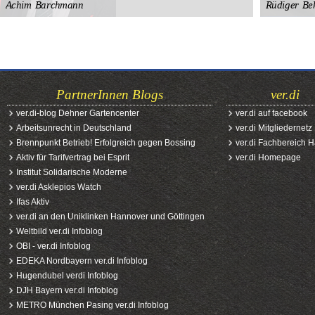
PartnerInnen Blogs
ver.di
ver.di-blog Dehner Gartencenter
ver.di auf facebook
Arbeitsunrecht in Deutschland
ver.di Mitgliedernetz
Brennpunkt Betrieb! Erfolgreich gegen Bossing
ver.di Fachbereich 
Aktiv für Tarifvertrag bei Esprit
ver.di Homepage
Institut Solidarische Moderne
ver.di Asklepios Watch
Ifas Aktiv
ver.di an den Uniklinken Hannover und Göttingen
Weltbild ver.di Infoblog
OBI - ver.di Infoblog
EDEKA Nordbayern ver.di Infoblog
Hugendubel verdi Infoblog
DJH Bayern ver.di Infoblog
METRO München Pasing ver.di Infoblog