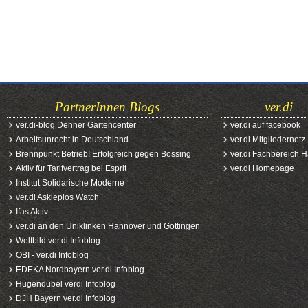
PartnerInnen Blogs
ver.di
ver.di-blog Dehner Gartencenter
ver.di auf facebook
Arbeitsunrecht in Deutschland
ver.di Mitgliedernetz
Brennpunkt Betrieb! Erfolgreich gegen Bossing
ver.di Fachbereich 
Aktiv für Tarifvertrag bei Esprit
ver.di Homepage
Institut Solidarische Moderne
ver.di Asklepios Watch
Ifas Aktiv
ver.di an den Uniklinken Hannover und Göttingen
Weltbild ver.di Infoblog
OBI - ver.di Infoblog
EDEKA Nordbayern ver.di Infoblog
Hugendubel verdi Infoblog
DJH Bayern ver.di Infoblog